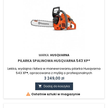
MARKA:
HUSQVARNA
PILARKA SPALINOWA HUSQVARNA 543 XP®
Lekka, wydajna i łatwa w manewrowaniu pilarka Husqvarna
543 XP®, opracowana z myślą o profesjonalnych
użytkownikach. Idealna do ścinania i okrzesywania. Dzięki
Cena
3 249,00 zł
niskiej wadze można nią pracować przez wiele godzin, bez
obciążenia ciężkim sprzętem.
Dodaj do koszyka


Ostatnie sztuki w magazynie