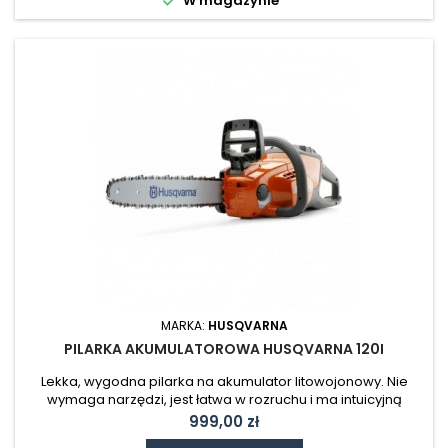
W magazynie
MARKA:
HUSQVARNA
PILARKA AKUMULATOROWA HUSQVARNA 120I
Lekka, wygodna pilarka na akumulator litowojonowy. Nie
wymaga narzędzi, jest łatwa w rozruchu i ma intuicyjną
klawiaturę. Nie zawiera baterii i ładowarki.
Cena
999,00 zł