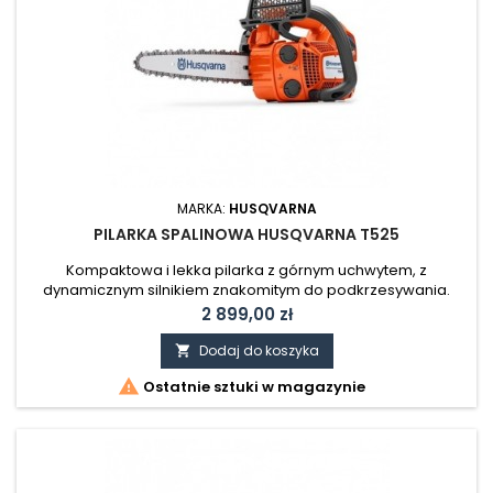
MARKA:
HUSQVARNA
PILARKA SPALINOWA HUSQVARNA T525
Kompaktowa i lekka pilarka z górnym uchwytem, z
dynamicznym silnikiem znakomitym do podkrzesywania.
Cena
2 899,00 zł
Dodaj do koszyka


Ostatnie sztuki w magazynie