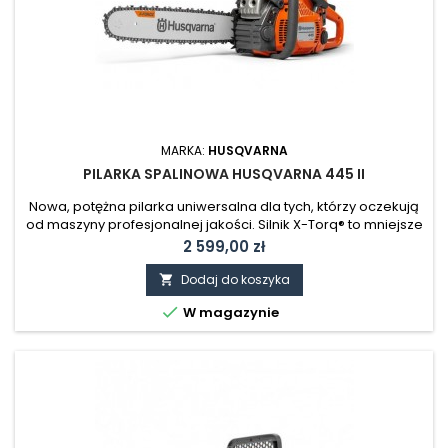
MARKA:
HUSQVARNA
PILARKA SPALINOWA HUSQVARNA 445 II
Nowa, potężna pilarka uniwersalna dla tych, którzy oczekują
od maszyny profesjonalnej jakości. Silnik X-Torq® to mniejsze
zużycie paliwa oraz zmniejszona emisja zanieczyszczeń.
Cena
2 599,00 zł
Wyłącznik powracający automatycznie do pozycji wyjściowej
oraz widoczny poziom paliwa ułatwiają obsługę pilarki.
Dodaj do koszyka

Posiada funkcję Smart Start® oraz pompkę paliwa, które

W magazynie
zapewniają...