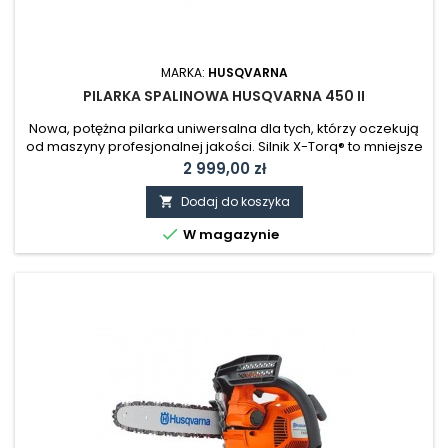
MARKA:
HUSQVARNA
PILARKA SPALINOWA HUSQVARNA 450 II
Nowa, potężna pilarka uniwersalna dla tych, którzy oczekują
od maszyny profesjonalnej jakości. Silnik X-Torq® to mniejsze
zużycie paliwa oraz zmniejszona emisja zanieczyszczeń.
Cena
2 999,00 zł
Wyłącznik powracający automatycznie do pozycji wyjściowej
oraz widoczny poziom paliwa ułatwiają obsługę pilarki.
Dodaj do koszyka


W magazynie