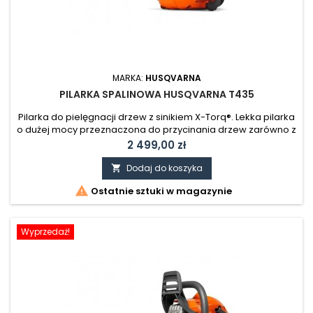
MARKA:
HUSQVARNA
PILARKA SPALINOWA HUSQVARNA T435
Pilarka do pielęgnacji drzew z sinikiem X-Torq®. Lekka pilarka
o dużej mocy przeznaczona do przycinania drzew zarówno z
ziemi jak i z podnośnika. Niska waga i dobrze wyważony
Cena
2 499,00 zł
korpus ułatwiają pracę.
Dodaj do koszyka


Ostatnie sztuki w magazynie
Wyprzedaż!