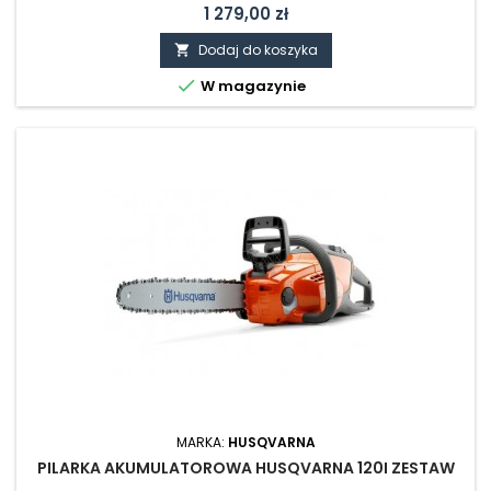
przycinaniu, a nawet ścinać niewielkie drzewa.
Cena
1 279,00 zł
Dodaj do koszyka


W magazynie
MARKA:
HUSQVARNA
PILARKA AKUMULATOROWA HUSQVARNA 120I ZESTAW