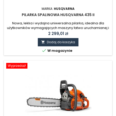
MARKA:
HUSQVARNA
PILARKA SPALINOWA HUSQVARNA 435 II
Nowa, lekka i wydajna uniwersalna pilarka, idealna dla
użytkowników wymagających maszyny łatwo uruchamianej i
poręcznej. Posiada silnik X-Torq®, który zużywa mniej paliwa i
Cena
2 299,01 zł
charakteryzuje się zmniejszoną emisją zanieczyszczeń,
pompkę paliwa oraz wyłącznik powracający automatycznie
Dodaj do koszyka

do pozycji wyjściowej, ułatwiające uruchamianie.

W magazynie
Wyprzedaż!