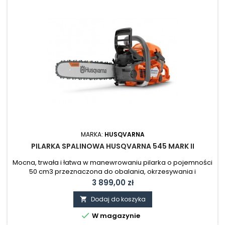
MARKA:
HUSQVARNA
PILARKA SPALINOWA HUSQVARNA 545 MARK II
Mocna, trwała i łatwa w manewrowaniu pilarka o pojemności
50 cm3 przeznaczona do obalania, okrzesywania i
przerzynania małych i średnich drzew. Wyszczuplona
Cena
3 899,00 zł
konstrukcja i szereg innowacyjnych funkcji zapewniają
wydajną, niezawodną i komfortową obsługę.
Dodaj do koszyka


W magazynie