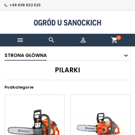
+48 606 832 523
0



shopping_cart
STRONA GŁÓWNA
PILARKI
Podkategorie