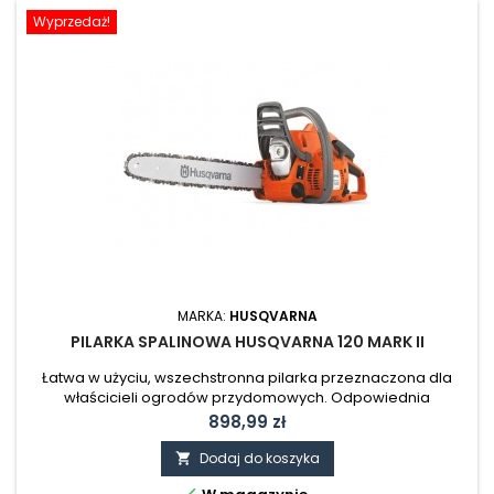
Wyprzedaż!
MARKA:
HUSQVARNA
PILARKA SPALINOWA HUSQVARNA 120 MARK II
Łatwa w użyciu, wszechstronna pilarka przeznaczona dla
właścicieli ogrodów przydomowych. Odpowiednia
wydajność cięcia powoduje, że cięcie drewna opałowego,
Cena
898,99 zł
ścinanie mały drzewek czy okrzesywanie staje się lekka
pracą.
Dodaj do koszyka

