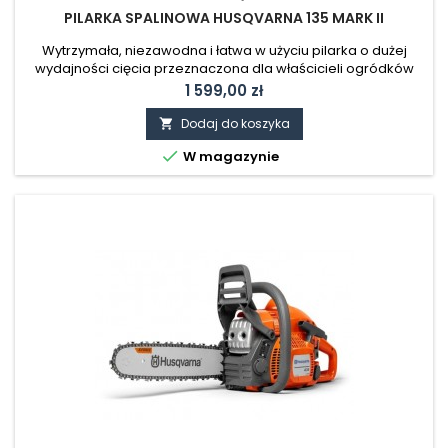
PILARKA SPALINOWA HUSQVARNA 135 MARK II
Wytrzymała, niezawodna i łatwa w użyciu pilarka o dużej
wydajności cięcia przeznaczona dla właścicieli ogródków
przydomowych. Idealna do okazjonalnej pracy, takiej jak
Cena
1 599,00 zł
cięcie drewna opałowego i ścinanie mniejszych drzew.
Uruchamia się szybko i łatwo się obsługuje, a dzięki
Dodaj do koszyka

zamontowanemu z boku napinaczowi łańcucha napinanie

W magazynie
łańcucha jest szybkie i proste.