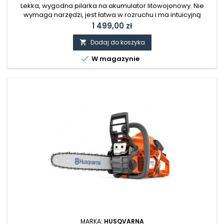
Lekka, wygodna pilarka na akumulator litowojonowy. Nie
wymaga narzędzi, jest łatwa w rozruchu i ma intuicyjną
klawiaturę. Zawiera baterię Bli 20 i ładowarkę QC 80.
Cena
1 499,00 zł
Dodaj do koszyka


W magazynie
MARKA:
HUSQVARNA