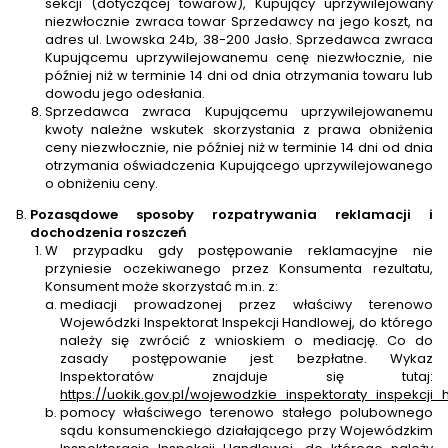
sekcji (dotyczącej towarów), Kupujący uprzywilejowany
niezwłocznie zwraca towar Sprzedawcy na jego koszt, na
adres ul. Lwowska 24b, 38-200 Jasło. Sprzedawca zwraca
Kupującemu uprzywilejowanemu cenę niezwłocznie, nie
później niż w terminie 14 dni od dnia otrzymania towaru lub
dowodu jego odesłania.
Sprzedawca zwraca Kupującemu uprzywilejowanemu
kwoty należne wskutek skorzystania z prawa obniżenia
ceny niezwłocznie, nie później niż w terminie 14 dni od dnia
otrzymania oświadczenia Kupującego uprzywilejowanego
o obniżeniu ceny.
Pozasądowe sposoby rozpatrywania reklamacji i
dochodzenia roszczeń
W przypadku gdy postępowanie reklamacyjne nie
przyniesie oczekiwanego przez Konsumenta rezultatu,
Konsument może skorzystać m.in. z:
mediacji prowadzonej przez właściwy terenowo
Wojewódzki Inspektorat Inspekcji Handlowej, do którego
należy się zwrócić z wnioskiem o mediację. Co do
zasady postępowanie jest bezpłatne. Wykaz
Inspektoratów znajduje się tutaj:
https://uokik.gov.pl/wojewodzkie_inspektoraty_inspekcji
pomocy właściwego terenowo stałego polubownego
sądu konsumenckiego działającego przy Wojewódzkim