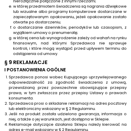
nierozłącznie połączone z innymi rzeczami;
w której przedmiotem świadczenia są nagrania dźwiękowe
lub wizualne albo programy komputerowe dostarczane w
zapieczętowanym opakowaniu, jeżeli opakowanie zostało
otwarte po dostarczeniu;
o dostarczanie dzienników, periodyków lub czasopism, z
wyjątkiem umowy o prenumeratę;
w której cena lub wynagrodzenie zależy od wahań na rynku
finansowym, nad którymi Sprzedawca nie sprawuje
kontroli, i które mogą wystąpić przed upływem terminu do
odstąpienia od umowy.
§ 9 REKLAMACJE
I POSTANOWIENIA OGÓLNE
Sprzedawca ponosi wobec Kupującego uprzywilejowanego
odpowiedzialność za zgodność świadczenia z umową,
przewidzianą przez powszechnie obowiązujące przepisy
prawa, w tym zwłaszcza przez przepisy Ustawy o prawach
konsumenta.
Sprzedawca prosi o składanie reklamacji na adres pocztowy
lub elektroniczny wskazany w § 2 Regulaminu.
Jeśli na produkt została udzielona gwarancja, informacja o
niej, a także o jej warunkach, jest dostępna w Sklepie.
Reklamacje dotyczące działania Sklepu należy kierować na
adres e-mail wskazany w § 2 Regulaminu.