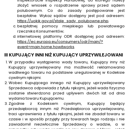
Inspektoracie Inspekcji Handlowej, do którego należy
złożyć wniosek o rozpatrzenie sprawy przed sądem
polubownym. Co do zasady postępowanie jest
bezpłatne. Wykaz sądów dostępny jest pod adresem:
https://uokik.gov.pl/stale_sady_polubowne.php
;
bezpłatnej pomocy miejskiego lub powiatowego
rzecznika Konsumentów;
internetowej platformy ODR dostępnej pod adresem:
https://ec.europa.eu/consumers/odr/main/?
event=main.home.howitworks
.
III KUPUJĄCY INNI NIŻ KUPUJĄCY UPRZYWILEJOWANI
W przypadku wystąpienia wady towaru, Kupujący inny niż
Kupujący uprzywilejowany ma możliwość reklamowania
wadliwego towaru na podstawie uregulowanej w Kodeksie
cywilnym rękojmi.
Wobec Kupującego innego niż Kupujący uprzywilejowany
Sprzedawca odpowiada z tytułu rękojmi, jeżeli wada fizyczna
zostanie stwierdzona przed upływem dwóch lat od dnia
wydania towaru Kupującemu.
Zgodnie z Kodeksem cywilnym, Kupujący będący
przedsiębiorcą innym niż Przedsiębiorca uprzywilejowany,
traci uprawnienia z tytułu rękojmi, jeżeli nie zbadał towaru w
czasie i w sposób przyjęty przy towarach tego rodzaju i nie
zawiadomił niezwłocznie Sprzedawcy o wadzie, a w