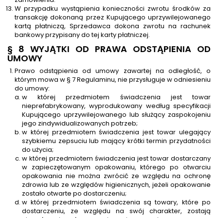
W przypadku wystąpienia konieczności zwrotu środków za
transakcję dokonaną przez Kupującego uprzywilejowanego
kartą płatniczą, Sprzedawca dokona zwrotu na rachunek
bankowy przypisany do tej karty płatniczej.
§ 8 WYJĄTKI OD PRAWA ODSTĄPIENIA OD
UMOWY
Prawo odstąpienia od umowy zawartej na odległość, o
którym mowa w § 7 Regulaminu, nie przysługuje w odniesieniu
do umowy:
w której przedmiotem świadczenia jest towar
nieprefabrykowany, wyprodukowany według specyfikacji
Kupującego uprzywilejowanego lub służący zaspokojeniu
jego zindywidualizowanych potrzeb;
w której przedmiotem świadczenia jest towar ulegający
szybkiemu zepsuciu lub mający krótki termin przydatności
do użycia;
w której przedmiotem świadczenia jest towar dostarczany
w zapieczętowanym opakowaniu, którego po otwarciu
opakowania nie można zwrócić ze względu na ochronę
zdrowia lub ze względów higienicznych, jeżeli opakowanie
zostało otwarte po dostarczeniu;
w której przedmiotem świadczenia są towary, które po
dostarczeniu, ze względu na swój charakter, zostają