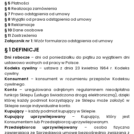
§ 5
Płatności
§ 6
Realizacja zamówienia
§ 7
Prawo odstąpienia od umowy
§ 8
Wyjątki od prawa odstąpienia od umowy
§ 9
Reklamacje
§ 10
Dane osobowe
§ 11
Zastrzeżenia
Załącznik nr 1:
Wzór formularza odstąpienia od umowy
§ 1 DEFINICJE
Dni robocze
– dni od poniedziałku do piątku za wyjątkiem dni
ustawowo wolnych od pracy w Polsce.
Kodeks cywilny
– ustawa z dnia 23 kwietnia 1964 r. Kodeks
cywilny.
Konsument
– konsument w rozumieniu przepisów Kodeksu
cywilnego.
Konto
– uregulowana odrębnym regulaminem nieodpłatna
funkcja Sklepu (usługa świadczona drogą elektroniczną), dzięki
której każdy podmiot korzystający ze Sklepu może założyć w
Sklepie swoje indywidualne konto.
Kupujący
– każdy podmiot kupujący w Sklepie.
Kupujący uprzywilejowany
– Kupujący, który jest
Konsumentem lub Przedsiębiorcą uprzywilejowanym.
Przedsiębiorca uprzywilejowany
– osoba fizyczna
zawierająca ze Sprzedawcą umowę bezpośrednio związaną z