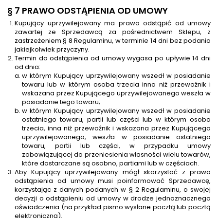
§ 7 PRAWO ODSTĄPIENIA OD UMOWY
Kupujący uprzywilejowany ma prawo odstąpić od umowy
zawartej ze Sprzedawcą za pośrednictwem Sklepu, z
zastrzeżeniem § 8 Regulaminu, w terminie 14 dni bez podania
jakiejkolwiek przyczyny.
Termin do odstąpienia od umowy wygasa po upływie 14 dni
od dnia:
w którym Kupujący uprzywilejowany wszedł w posiadanie
towaru lub w którym osoba trzecia inna niż przewoźnik i
wskazana przez Kupującego uprzywilejowanego weszła w
posiadanie tego towaru;
w którym Kupujący uprzywilejowany wszedł w posiadanie
ostatniego towaru, partii lub części lub w którym osoba
trzecia, inna niż przewoźnik i wskazana przez Kupującego
uprzywilejowanego, weszła w posiadanie ostatniego
towaru, partii lub części, w przypadku umowy
zobowiązującej do przeniesienia własności wielu towarów,
które dostarczane są osobno, partiami lub w częściach.
Aby Kupujący uprzywilejowany mógł skorzystać z prawa
odstąpienia od umowy musi poinformować Sprzedawcę,
korzystając z danych podanych w § 2 Regulaminu, o swojej
decyzji o odstąpieniu od umowy w drodze jednoznacznego
oświadczenia (na przykład pismo wysłane pocztą lub pocztą
elektroniczną).