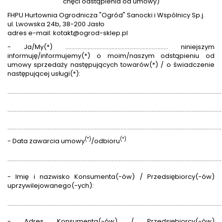
chęci odstąpienia od umowy)
FHPU Hurtownia Ogrodnicza "Ogród" Sanocki i Wspólnicy Sp.j.
ul. Lwowska 24b, 38-200 Jasło
adres e-mail: kotakt@ogrod-sklep.pl
- Ja/My(*) ..................................................................... niniejszym
informuję/informujemy(*) o moim/naszym odstąpieniu od
umowy sprzedaży następujących towarów(*) / o świadczenie
następującej usługi(*):
................................................................................................................................................
................................................................................................................................................
................................................................................................................................................
(*)
(*)
- Data zawarcia umowy
/odbioru
................................................................................................................................................
- Imię i nazwisko Konsumenta(-ów) / Przedsiębiorcy(-ów)
uprzywilejowanego(-ych):
................................................................................................................................................
- Adres Konsumenta(-ów) / Przedsiębiorcy(-ów)