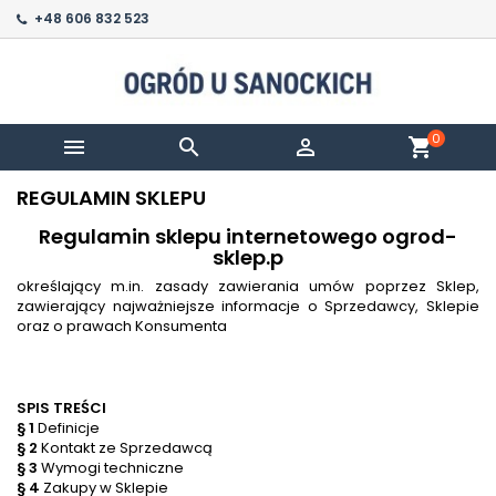
+48 606 832 523
0



shopping_cart
REGULAMIN SKLEPU
Regulamin sklepu internetowego ogrod-
sklep.p
określający m.in. zasady zawierania umów poprzez Sklep,
zawierający najważniejsze informacje o Sprzedawcy, Sklepie
oraz o prawach Konsumenta
SPIS TREŚCI
§ 1
Definicje
§ 2
Kontakt ze Sprzedawcą
§ 3
Wymogi techniczne
§ 4
Zakupy w Sklepie