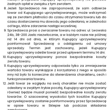
żadnych opłat w związku z tym zwrotem.
Jeżeli Sprzedawca nie zaproponował, że sam odbierze
towar od Kupującego uprzywilejowanego, może wstrzymać
się ze zwrotem płatności do czasu otrzymania towaru lub do
czasu dostarczenia mu dowodu jego odesłania, w zależności
od tego, które zdarzenie nastąpi wcześniej.
Sprzedawca prosi o zwracanie towaru na adres: ul. Lwowska
24b, 38-200 Jasło niezwłocznie, a w każdym razie nie później
niż 14 dni od dnia, w którym Kupujący uprzywilejowany
poinformował Sprzedawcę o odstąpieniu od umowy
sprzedaży. Termin jest zachowany, jeżeli Kupujący
uprzywilejowany odeśle towar przed upływem terminu 14 dni.
Kupujący uprzywilejowany ponosi bezpośrednie koszty
zwrotu towaru.
Kupujący uprzywilejowany odpowiada tylko za zmniejszenie
wartości towaru wynikające z korzystania z niego w sposób
inny niż było to konieczne do stwierdzenia charakteru, cech i
funkcjonowania towaru.
Jeśli towar ze względu na swój charakter nie może zostać
odesłany w zwykłym trybie pocztą, Kupujący uprzywilejowany
również będzie musiał ponieść bezpośrednie koszty zwrotu
towarów. O szacowanej wysokości tych kosztów Kupujący
uprzywilejowany zostanie poinformowany przez Sprzedawcę
w opisie towaru w Sklepie lub podczas składania
zamówienia.