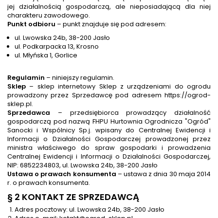
jej działalnością gospodarczą, ale nieposiadającą dla niej
charakteru zawodowego.
Punkt odbioru
– punkt znajduje się pod adresem:
ul. Lwowska 24b, 38-200 Jasło
ul. Podkarpacka 13, Krosno
ul. Młyńska 1, Gorlice
Regulamin
– niniejszy regulamin.
Sklep
– sklep internetowy Sklep z urządzeniami do ogrodu
prowadzony przez Sprzedawcę pod adresem https://ogrod-
sklep.pl.
Sprzedawca
– przedsiębiorca prowadzący działalność
gospodarczą pod nazwą FHPU Hurtownia Ogrodnicza "Ogród"
Sanocki i Wspólnicy Sp.j. wpisany do Centralnej Ewidencji i
Informacji o Działalności Gospodarczej prowadzonej przez
ministra właściwego do spraw gospodarki i prowadzenia
Centralnej Ewidencji i Informacji o Działalności Gospodarczej,
NIP:
6852234803
, ul. Lwowska 24b, 38-200 Jasło
Ustawa o prawach konsumenta
– ustawa z dnia 30 maja 2014
r. o prawach konsumenta.
§ 2 KONTAKT ZE SPRZEDAWCĄ
Adres pocztowy: ul. Lwowska 24b, 38-200 Jasło