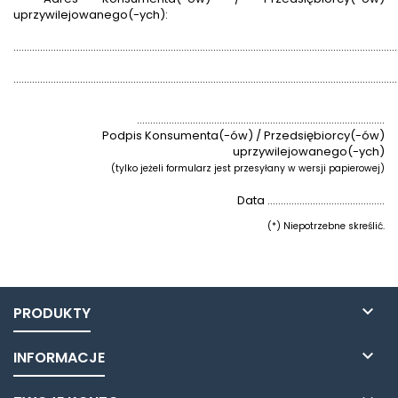
uprzywilejowanego(-ych):
................................................................................................................................................
................................................................................................................................................
.............................................................................................
Podpis Konsumenta(-ów) / Przedsiębiorcy(-ów)
uprzywilejowanego(-ych)
(tylko jeżeli formularz jest przesyłany w wersji papierowej)
Data ............................................
(*) Niepotrzebne skreślić.

PRODUKTY

INFORMACJE