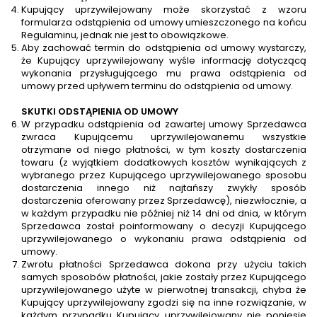
Kupujący uprzywilejowany może skorzystać z wzoru
formularza odstąpienia od umowy umieszczonego na końcu
Regulaminu, jednak nie jest to obowiązkowe.
Aby zachować termin do odstąpienia od umowy wystarczy,
że Kupujący uprzywilejowany wyśle informację dotyczącą
wykonania przysługującego mu prawa odstąpienia od
umowy przed upływem terminu do odstąpienia od umowy.
SKUTKI ODSTĄPIENIA OD UMOWY
W przypadku odstąpienia od zawartej umowy Sprzedawca
zwraca Kupującemu uprzywilejowanemu wszystkie
otrzymane od niego płatności, w tym koszty dostarczenia
towaru (z wyjątkiem dodatkowych kosztów wynikających z
wybranego przez Kupującego uprzywilejowanego sposobu
dostarczenia innego niż najtańszy zwykły sposób
dostarczenia oferowany przez Sprzedawcę), niezwłocznie, a
w każdym przypadku nie później niż 14 dni od dnia, w którym
Sprzedawca został poinformowany o decyzji Kupującego
uprzywilejowanego o wykonaniu prawa odstąpienia od
umowy.
Zwrotu płatności Sprzedawca dokona przy użyciu takich
samych sposobów płatności, jakie zostały przez Kupującego
uprzywilejowanego użyte w pierwotnej transakcji, chyba że
Kupujący uprzywilejowany zgodzi się na inne rozwiązanie, w
każdym przypadku Kupujący uprzywilejowany nie poniesie