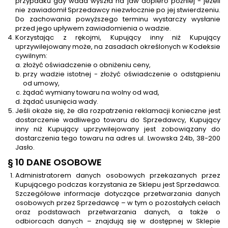
przypadku gdy wada wyszła na jaw dopiero później - jeżeli
nie zawiadomił Sprzedawcy niezwłocznie po jej stwierdzeniu.
Do zachowania powyższego terminu wystarczy wysłanie
przed jego upływem zawiadomienia o wadzie.
Korzystając z rękojmi, Kupujący inny niż Kupujący
uprzywilejowany może, na zasadach określonych w Kodeksie
cywilnym:
złożyć oświadczenie o obniżeniu ceny,
przy wadzie istotnej - złożyć oświadczenie o odstąpieniu
od umowy,
żądać wymiany towaru na wolny od wad,
żądać usunięcia wady.
Jeśli okaże się, że dla rozpatrzenia reklamacji konieczne jest
dostarczenie wadliwego towaru do Sprzedawcy, Kupujący
inny niż Kupujący uprzywilejowany jest zobowiązany do
dostarczenia tego towaru na adres ul. Lwowska 24b, 38-200
Jasło.
§ 10 DANE OSOBOWE
Administratorem danych osobowych przekazanych przez
Kupującego podczas korzystania ze Sklepu jest Sprzedawca.
Szczegółowe informacje dotyczące przetwarzania danych
osobowych przez Sprzedawcę – w tym o pozostałych celach
oraz podstawach przetwarzania danych, a także o
odbiorcach danych – znajdują się w dostępnej w Sklepie