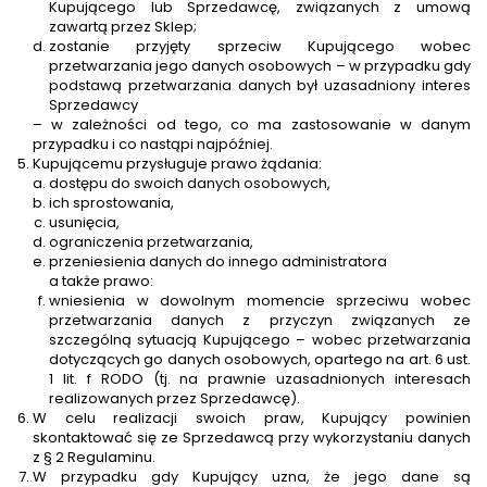
Kupującego lub Sprzedawcę, związanych z umową
zawartą przez Sklep;
zostanie przyjęty sprzeciw Kupującego wobec
przetwarzania jego danych osobowych – w przypadku gdy
podstawą przetwarzania danych był uzasadniony interes
Sprzedawcy
– w zależności od tego, co ma zastosowanie w danym
przypadku i co nastąpi najpóźniej.
Kupującemu przysługuje prawo żądania:
dostępu do swoich danych osobowych,
ich sprostowania,
usunięcia,
ograniczenia przetwarzania,
przeniesienia danych do innego administratora
a także prawo:
wniesienia w dowolnym momencie sprzeciwu wobec
przetwarzania danych z przyczyn związanych ze
szczególną sytuacją Kupującego – wobec przetwarzania
dotyczących go danych osobowych, opartego na art. 6 ust.
1 lit. f RODO (tj. na prawnie uzasadnionych interesach
realizowanych przez Sprzedawcę).
W celu realizacji swoich praw, Kupujący powinien
skontaktować się ze Sprzedawcą przy wykorzystaniu danych
z § 2 Regulaminu.
W przypadku gdy Kupujący uzna, że jego dane są