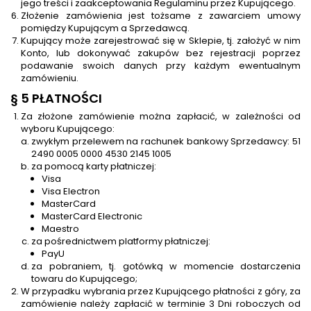
jego treści i zaakceptowania Regulaminu przez Kupującego.
Złożenie zamówienia jest tożsame z zawarciem umowy
pomiędzy Kupującym a Sprzedawcą.
Kupujący może zarejestrować się w Sklepie, tj. założyć w nim
Konto, lub dokonywać zakupów bez rejestracji poprzez
podawanie swoich danych przy każdym ewentualnym
zamówieniu.
§ 5 PŁATNOŚCI
Za złożone zamówienie można zapłacić, w zależności od
wyboru Kupującego:
zwykłym przelewem na rachunek bankowy Sprzedawcy: 51
2490 0005 0000 4530 2145 1005
za pomocą karty płatniczej:
Visa
Visa Electron
MasterCard
MasterCard Electronic
Maestro
za pośrednictwem platformy płatniczej:
PayU
za pobraniem, tj. gotówką w momencie dostarczenia
towaru do Kupującego;
W przypadku wybrania przez Kupującego płatności z góry, za
zamówienie należy zapłacić w terminie 3 Dni roboczych od