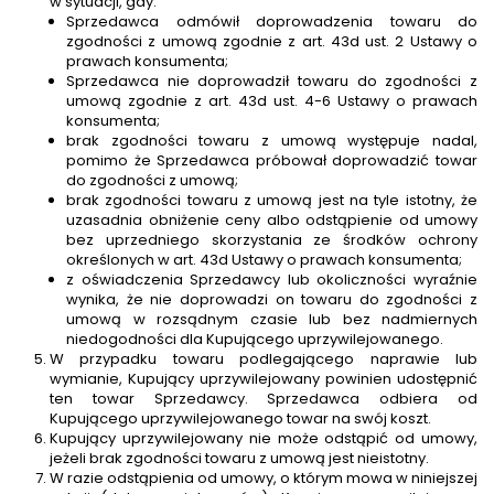
w sytuacji, gdy:
Sprzedawca odmówił doprowadzenia towaru do
zgodności z umową zgodnie z art. 43d ust. 2 Ustawy o
prawach konsumenta;
Sprzedawca nie doprowadził towaru do zgodności z
umową zgodnie z art. 43d ust. 4-6 Ustawy o prawach
konsumenta;
brak zgodności towaru z umową występuje nadal,
pomimo że Sprzedawca próbował doprowadzić towar
do zgodności z umową;
brak zgodności towaru z umową jest na tyle istotny, że
uzasadnia obniżenie ceny albo odstąpienie od umowy
bez uprzedniego skorzystania ze środków ochrony
określonych w art. 43d Ustawy o prawach konsumenta;
z oświadczenia Sprzedawcy lub okoliczności wyraźnie
wynika, że nie doprowadzi on towaru do zgodności z
umową w rozsądnym czasie lub bez nadmiernych
niedogodności dla Kupującego uprzywilejowanego.
W przypadku towaru podlegającego naprawie lub
wymianie, Kupujący uprzywilejowany powinien udostępnić
ten towar Sprzedawcy. Sprzedawca odbiera od
Kupującego uprzywilejowanego towar na swój koszt.
Kupujący uprzywilejowany nie może odstąpić od umowy,
jeżeli brak zgodności towaru z umową jest nieistotny.
W razie odstąpienia od umowy, o którym mowa w niniejszej