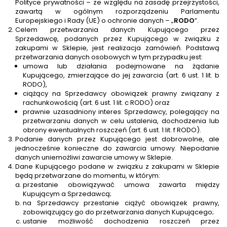
Polityce prywatności – ze względu na zasadę przejrzystości,
zawartą w ogólnym rozporządzeniu Parlamentu
Europejskiego i Rady (UE) o ochronie danych – „
RODO
”.
Celem przetwarzania danych Kupującego przez
Sprzedawcę, podanych przez Kupującego w związku z
zakupami w Sklepie, jest realizacja zamówień. Podstawą
przetwarzania danych osobowych w tym przypadku jest:
umowa lub działania podejmowane na żądanie
Kupującego, zmierzające do jej zawarcia (art. 6 ust. 1 lit. b
RODO),
ciążący na Sprzedawcy obowiązek prawny związany z
rachunkowością (art. 6 ust. 1 lit. c RODO) oraz
prawnie uzasadniony interes Sprzedawcy, polegający na
przetwarzaniu danych w celu ustalenia, dochodzenia lub
obrony ewentualnych roszczeń (art. 6 ust. 1 lit. f RODO).
Podanie danych przez Kupującego jest dobrowolne, ale
jednocześnie konieczne do zawarcia umowy. Niepodanie
danych uniemożliwi zawarcie umowy w Sklepie.
Dane Kupującego podane w związku z zakupami w Sklepie
będą przetwarzane do momentu, w którym:
przestanie obowiązywać umowa zawarta między
Kupującym a Sprzedawcą;
na Sprzedawcy przestanie ciążyć obowiązek prawny,
zobowiązujący go do przetwarzania danych Kupującego;
ustanie możliwość dochodzenia roszczeń przez