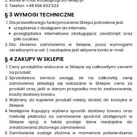
Adres e-mail: kotakt@ogrod-sklep.pl
Telefon: +48 606 832 523
§ 3 WYMOGI TECHNICZNE
Dla prawidłowego funkcjonowania Sklepu potrzebne jest:
urządzenie z dostępem do Internetu
przeglądarka internetowa obsługująca JavaScript oraz
pliki cookies.
Dla złożenia zamówienia w Sklepie, poza wymogami
określonymi w ust. 1, niezbędne jest aktywne konto e-mail.
§ 4 ZAKUPY W SKLEPIE
Ceny produktów widoczne w Sklepie są całkowitymi cenami
za produkt.
Sprzedawca zwraca uwagę, że na całkowitą cenę
zamówienia składają się wskazane w Sklepie: cena za
produkt oraz, jeśli w danym przypadku ma to zastosowanie,
koszty dostawy towaru.
Wybrany do kupienia produkt należy dodać do koszyka w
Sklepie.
Następnie Kupujący wybiera sposób dostawy towaru oraz
metodę płatności za zamówienie spośród dostępnych w
Sklepie opcji, a także podaje dane niezbędne do
zrealizowania złożonego zamówienia.
Zamówienie zostaje złożone w momencie potwierdzenia