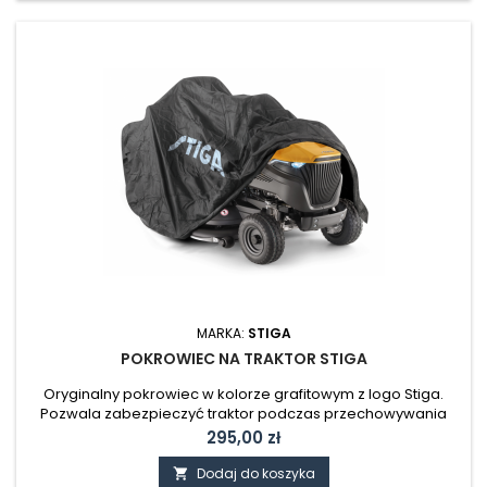
MARKA:
STIGA
POKROWIEC NA TRAKTOR STIGA
Oryginalny pokrowiec w kolorze grafitowym z logo Stiga.
Pozwala zabezpieczyć traktor podczas przechowywania
przed wpływem warunków atmosferycznych, kurzem i pyłem.
Cena
295,00 zł
Wykonany z wodoodpornego nylonu. Pasuje do traktorów:
Combi / Estate / Tornado WAGA: 1,50 KG
Dodaj do koszyka
