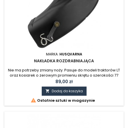
MARKA:
HUSQVARNA
NAKŁADKA ROZDRABNIAJĄCA
Nie ma potrzeby zmiany noży. Pasuje do modeli traktorów LT
oraz kosiarek o zerowym promieniu skrętu o szerokości 77
cm (30") urządzenia tnącego.
Cena
89,00 zł
Dodaj do koszyka


Ostatnie sztuki w magazynie