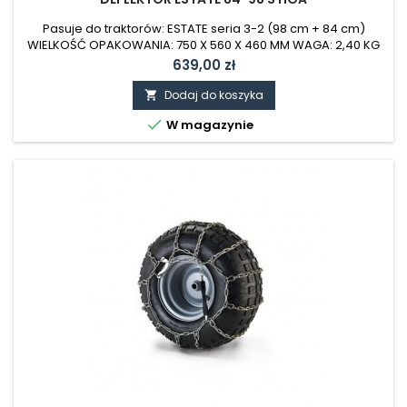
Pasuje do traktorów: ESTATE seria 3-2 (98 cm + 84 cm)
WIELKOŚĆ OPAKOWANIA: 750 X 560 X 460 MM WAGA: 2,40 KG
Cena
639,00 zł
Dodaj do koszyka


W magazynie