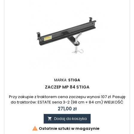
MARKA:
STIGA
ZACZEP MP 84 STIGA
Przy zakupie z traktorem cena zaczepu wynosi 107 zł. Pasuję
do traktorów: ESTATE seria 3-2 (98 cm + 84 cm) WIELKOŚĆ
OPAKOWANIA: 389 X 125 X 65 MM WAGA: 1,30 KG
Cena
271,00 zł
Dodaj do koszyka


Ostatnie sztuki w magazynie