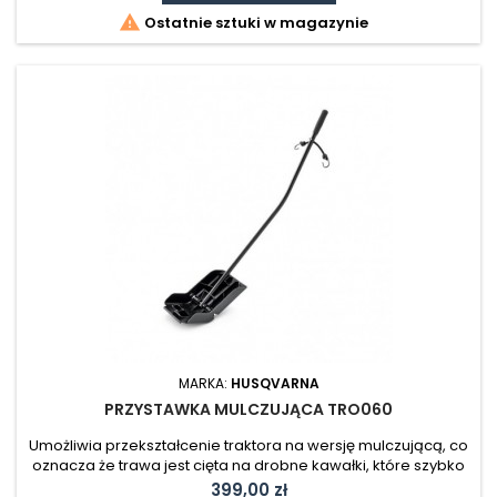

Ostatnie sztuki w magazynie
MARKA:
HUSQVARNA
PRZYSTAWKA MULCZUJĄCA TRO060
Umożliwia przekształcenie traktora na wersję mulczującą, co
oznacza że trawa jest cięta na drobne kawałki, które szybko
rozkładają się na trawniku i służą jak nawóz oraz sprawiają że
Cena
399,00 zł