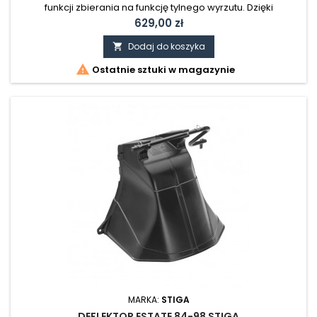
funkcji zbierania na funkcję tylnego wyrzutu. Dzięki
deflektorowi ścinki trawy kierowane są do tyłu i w dół.
Cena
629,00 zł
Dodaj do koszyka


Ostatnie sztuki w magazynie
MARKA:
STIGA
DEFLEKTOR ESTATE 84-98 STIGA