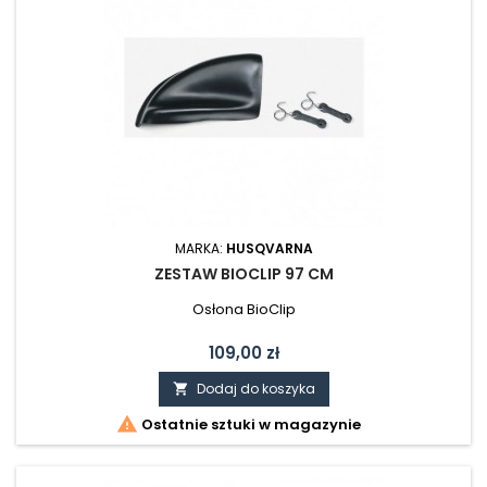
MARKA:
HUSQVARNA
ZESTAW BIOCLIP 97 CM
Osłona BioClip
Cena
109,00 zł
Dodaj do koszyka


Ostatnie sztuki w magazynie