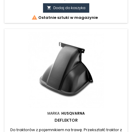
trawnik jest bardziej odporny na suszę. Pasuje do modeli o
szerokości koszenia 107 cm, 97 cm od 2012r. Szerokość
Dodaj do koszyka

koszenia: 97 cm.

Ostatnie sztuki w magazynie
MARKA:
HUSQVARNA
DEFLEKTOR
Do traktorów z pojemnikiem na trawę. Przekształć traktor z