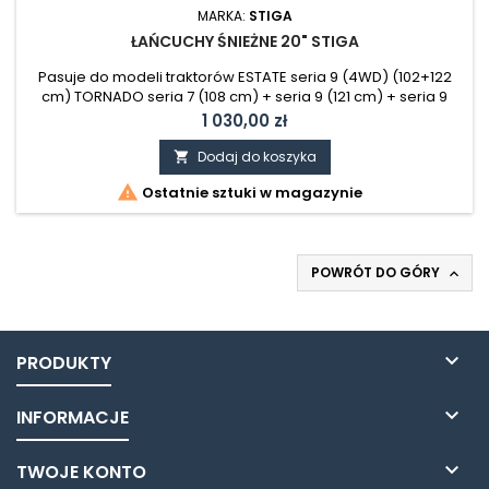
MARKA:
STIGA
ŁAŃCUCHY ŚNIEŻNE 20" STIGA
Pasuje do modeli traktorów ESTATE seria 9 (4WD) (102+122
cm) TORNADO seria 7 (108 cm) + seria 9 (121 cm) + seria 9
(4WD) (121 cm) WIELKOŚĆ OPAKOWANIA: 250 X 210 X 160 MM
Cena
1 030,00 zł
WAGA: 9,70 KG
Dodaj do koszyka


Ostatnie sztuki w magazynie
POWRÓT DO GÓRY


PRODUKTY

INFORMACJE

TWOJE KONTO