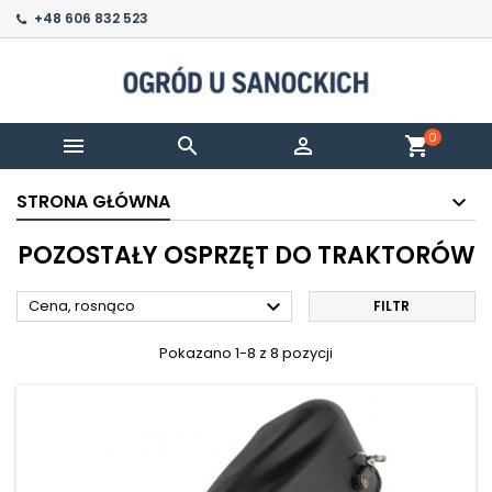
+48 606 832 523
0



shopping_cart
STRONA GŁÓWNA
POZOSTAŁY OSPRZĘT DO TRAKTORÓW

Cena, rosnąco
FILTR
Pokazano 1-8 z 8 pozycji