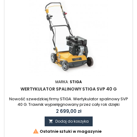
MARKA:
STIGA
WERTYKULATOR SPALINOWY STIGA SVP 40 G
Nowość szwedzkiej firmy STIGA. Wertykulator spalinowy SVP
40 G. Trawnik wypielęgnowany przez cały rok dzięki
wertykulacji. Dokładne usuwanie sfilcowanej trawy i resztek
Cena
2 699,00 zł
roślin dzięki wałkowi wertykulacyjnemu.
Dodaj do koszyka


Ostatnie sztuki w magazynie