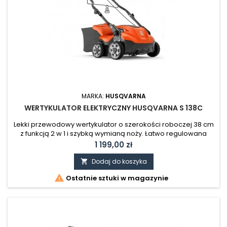
MARKA:
HUSQVARNA
WERTYKULATOR ELEKTRYCZNY HUSQVARNA S 138C
Lekki przewodowy wertykulator o szerokości roboczej 38 cm
z funkcją 2 w 1 i szybką wymianą noży. Łatwo regulowana
głębokość robocza oraz mocny silnik powodują skutecznie
Cena
1 199,00 zł
usuwanie mchu i suchej zalegającej trawy z trawnika.
Dodaj do koszyka


Ostatnie sztuki w magazynie