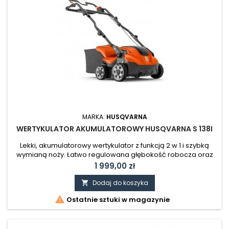
MARKA:
HUSQVARNA
WERTYKULATOR AKUMULATOROWY HUSQVARNA S 138I
Lekki, akumulatorowy wertykulator z funkcją 2 w 1 i szybką
wymianą noży. Łatwo regulowana głębokość robocza oraz
mocny silnik powodują skutecznie usuwanie mchu i suchej
Cena
1 999,00 zł
zalegającej trawy z trawnika. Szerokość robocza 38 cm i
dwa gniazda baterii na dłuższy czas pracy. Kompaktowa
Dodaj do koszyka

konstrukcja i składany uchwyt ułatwiają transport i

Ostatnie sztuki w magazynie
przechowywanie. Cena nie...