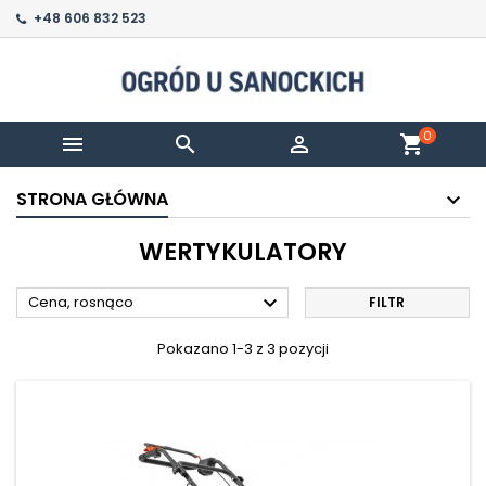
+48 606 832 523
0



shopping_cart
STRONA GŁÓWNA
WERTYKULATORY

Cena, rosnąco
FILTR
Pokazano 1-3 z 3 pozycji