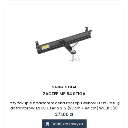
MARKA:
STIGA
ZACZEP MP 84 STIGA
Przy zakupie z traktorem cena zaczepu wynosi 107 zł. Pasuję
do traktorów: ESTATE seria 3-2 (98 cm + 84 cm) WIELKOŚĆ
OPAKOWANIA: 389 X 125 X 65 MM WAGA: 1,30 KG
Cena
271,00 zł
Dodaj do koszyka
