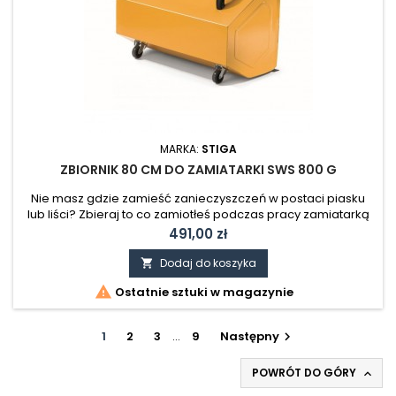
MARKA:
STIGA
ZBIORNIK 80 CM DO ZAMIATARKI SWS 800 G
Nie masz gdzie zamieść zanieczyszczeń w postaci piasku
lub liści? Zbieraj to co zamiotłeś podczas pracy zamiatarką
STIGA SWS 800 G. Zbiornik o szerokości 80 cm i pojemności
Cena
491,00 zł
30 l. Kompatybilny z zamiatarką SWS 800 G
Dodaj do koszyka


Ostatnie sztuki w magazynie
1
2
3
…
9
Następny

POWRÓT DO GÓRY
