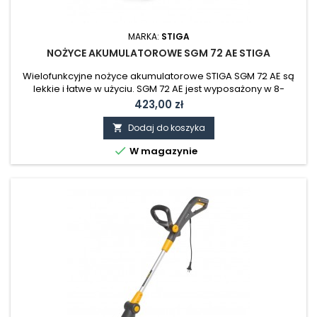
MARKA:
STIGA
NOŻYCE AKUMULATOROWE SGM 72 AE STIGA
Wielofunkcyjne nożyce akumulatorowe STIGA SGM 72 AE są
lekkie i łatwe w użyciu. SGM 72 AE jest wyposażony w 8-
centymetrowe ostrze do korygowania krawędzi trawnika
Cena
423,00 zł
oraz 18-centymetrowy nóż do żywopłotu. Ostrza są łatwe do
wymiany dzięki beznarzędziowemu systemowi
Dodaj do koszyka

dociskowemu. Akumulator 2,5 Ah i ładowarka są

W magazynie
dostarczane wraz z urządzeniem. Zastosowanie...