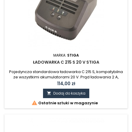
MARKA:
STIGA
ŁADOWARKA C 215 S 20 V STIGA
Pojedyncza standardowa ładowarka C 215 S, kompatybilna
ze wszystkimi akumulatorami 20 V. Prąd ładowania 2 A,
standardowa prędkość ładowania. Dostępne jedno gniazdo
Cena
114,00 zł
do ładowania. Ładowarka wyposażona jest we wtyczkę UE.
SERIA URZĄDZENIA: ESSENTIAL SERIA 100
Dodaj do koszyka


Ostatnie sztuki w magazynie