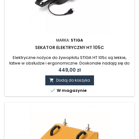
MARKA:
STIGA
SEKATOR ELEKTRYCZNY HT 105C
Elektryczne nożyce do żywopłotu STIGA HT 105c są lekkie,
łatwe w obsłudze i ergonomiczne. Doskonale nadają się do
pielęgnacji żywopłotów w ogrodach przydomowych.
Cena
449,00 zł
Maszyna HT 105c ma silnik elektryczny o mocy 500 W i 51-
centymetrowe podwójne ostrze
Dodaj do koszyka


W magazynie