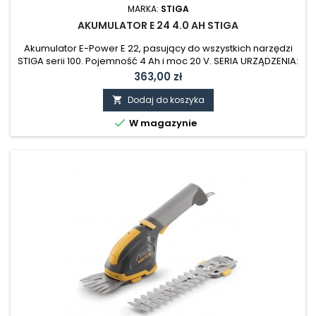
MARKA:
STIGA
AKUMULATOR E 24 4.0 AH STIGA
Akumulator E-Power E 22, pasujący do wszystkich narzędzi
STIGA serii 100. Pojemność 4 Ah i moc 20 V. SERIA URZĄDZENIA:
ESSENTIAL SERIA 100 POJEMNOŚĆ AKUMULATORA: 4 AH
Cena
363,00 zł
Dodaj do koszyka


W magazynie