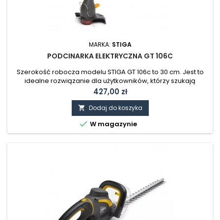
MARKA:
STIGA
PODCINARKA ELEKTRYCZNA GT 106C
Szerokość robocza modelu STIGA GT 106c to 30 cm. Jest to
idealne rozwiązanie dla użytkowników, którzy szukają
lekkiego i łatwego w obsłudze narzędzia do pielęgnacji
Cena
427,00 zł
ogrodu.
Dodaj do koszyka


W magazynie