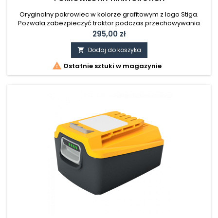
Oryginalny pokrowiec w kolorze grafitowym z logo Stiga.
Pozwala zabezpieczyć traktor podczas przechowywania
przed wpływem warunków atmosferycznych, kurzem i pyłem.
Cena
295,00 zł
Wykonany z wodoodpornego nylonu. Pasuje do traktorów:
Combi / Estate / Tornado WAGA: 1,50 KG
Dodaj do koszyka


Ostatnie sztuki w magazynie