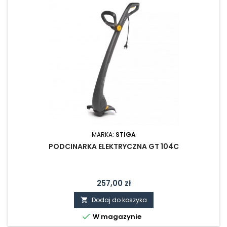
MARKA:
STIGA
PODCINARKA ELEKTRYCZNA GT 104C
Cena
257,00 zł
Dodaj do koszyka


W magazynie