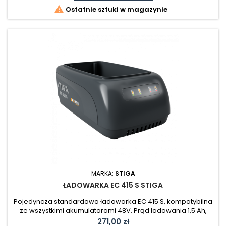

Ostatnie sztuki w magazynie
MARKA:
STIGA
ŁADOWARKA EC 415 S STIGA
Pojedyncza standardowa ładowarka EC 415 S, kompatybilna
ze wszystkimi akumulatorami 48V. Prąd ładowania 1,5 Ah,
standardowa prędkość ładowania. Dostępne jedno gniazdo
Cena
271,00 zł