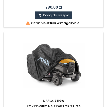
Cena
280,00 zł
Dodaj do koszyka


Ostatnie sztuki w magazynie
MARKA:
STIGA
POKROWIEC NA TRAKTOR STIGA