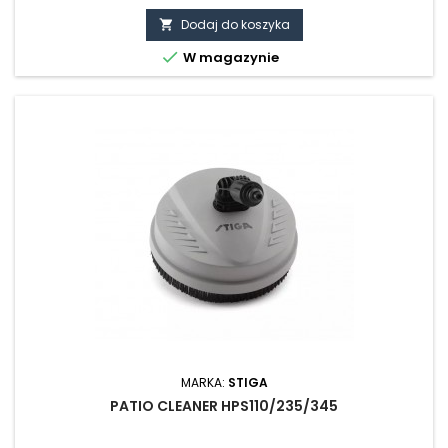
do ładowania. Ładowarka wyposażona jest we wtyczkę UE.
SERIA URZĄDZENIA: EXPERIENCE SERIA 700, EXPERT SERIA 900
Dodaj do koszyka


W magazynie
MARKA:
STIGA
PATIO CLEANER HPS110/235/345