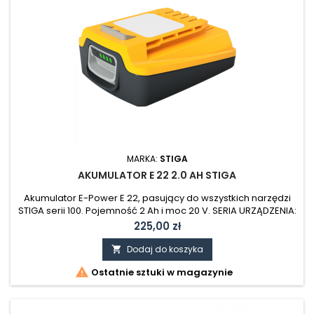
MARKA:
STIGA
AKUMULATOR E 22 2.0 AH STIGA
Akumulator E-Power E 22, pasujący do wszystkich narzędzi
STIGA serii 100. Pojemność 2 Ah i moc 20 V. SERIA URZĄDZENIA:
ESSENTIAL SERIA 100 POJEMNOŚĆ AKUMULATORA: 2 AH
Cena
225,00 zł
Dodaj do koszyka


Ostatnie sztuki w magazynie