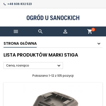
+48 606 832 523
0



shopping_cart
STRONA GŁÓWNA
LISTA PRODUKTÓW MARKI STIGA

Cena, rosnąco
Pokazano 1-12 z 105 pozycji