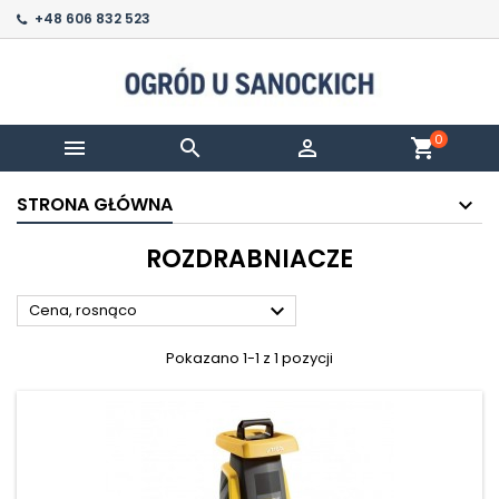
+48 606 832 523
0



shopping_cart
STRONA GŁÓWNA
ROZDRABNIACZE

Cena, rosnąco
Pokazano 1-1 z 1 pozycji