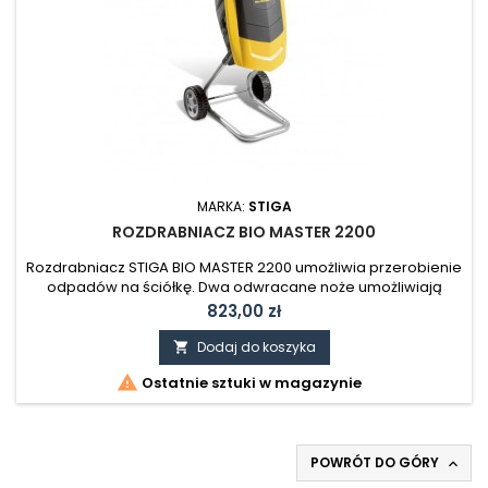
MARKA:
STIGA
ROZDRABNIACZ BIO MASTER 2200
Rozdrabniacz STIGA BIO MASTER 2200 umożliwia przerobienie
odpadów na ściółkę. Dwa odwracane noże umożliwiają
cięcie gałęzi o średnicy do 40 mm na małe kawałki, które
Cena
823,00 zł
można następnie wykorzystać w ogrodzie lub wyrzucić. BIO
MASTER 2200 to elektryczny rozdrabniacz napędzany
Dodaj do koszyka

silnikiem o mocy 2200 W. Jest łatwy w montażu i demontażu,

Ostatnie sztuki w magazynie
kompaktowy i wyposażony w...
POWRÓT DO GÓRY
